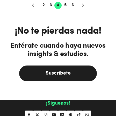
2
3
4
5
6
¡No te pierdas nada!
Entérate cuando haya nuevos
insights & estudios.
Suscríbete
¡Síguenos!