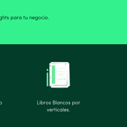
ights para tu negocio.
o
Libros Blancos por
verticales.