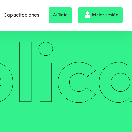
Capacitaciones
Afíliate
Iniciar sesión
lic