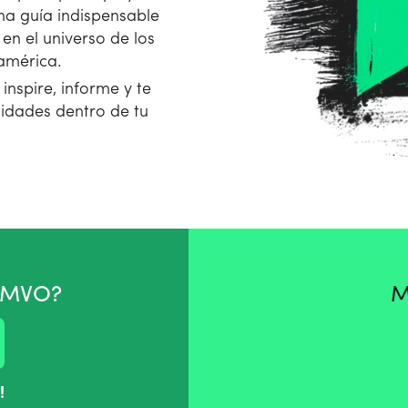
una guía indispensable
en el universo de los
américa.
nspire, informe y te
idades dentro de tu
 AMVO?
M
!