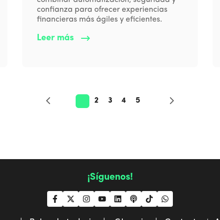
confianza para ofrecer experiencias
financieras más ágiles y eficientes.
Leer más
1
2
3
4
5
¡Síguenos!