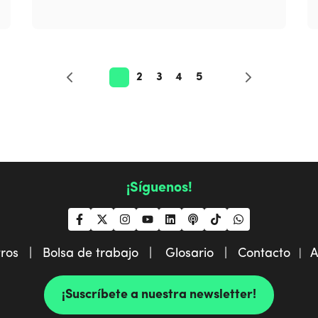
1
2
3
4
5
¡Síguenos!
tros |
Bolsa de trabajo |
Glosario |
Contacto
A
|
¡Suscríbete a nuestra newsletter!