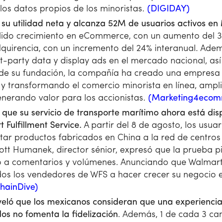
 los datos propios de los minoristas.
(DIGIDAY)
 su utilidad neta y alcanza 52M de usuarios activos e
ido crecimiento en eCommerce, con un aumento del 30
adquirencia, con un incremento del 24% interanual. Ade
st-party data y display ads en el mercado nacional, a
sde su fundación, la compañía ha creado una empresa 
y transformando el comercio minorista en línea, ampli
enerando valor para los accionistas.
(Marketing4ecom
ue su servicio de transporte marítimo ahora está disp
Fulfillment Service.
A partir del 8 de agosto, los usuar
tar productos fabricados en China a la red de centros l
tt Humanek, director sénior, expresó que la prueba pi
o a comentarios y volúmenes. Anunciando que Walmart
odos los vendedores de WFS a hacer crecer su negocio
hainDive)
veló que los mexicanos consideran que una experiencia
s no fomenta la fidelización
. Además, 1 de cada 3 c