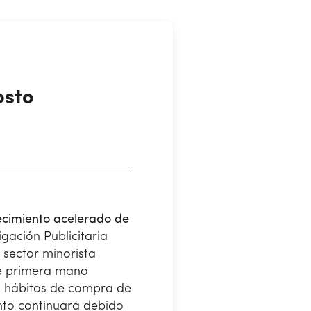
osto
recimiento acelerado de
gación Publicitaria
 sector minorista
de primera mano
os hábitos de compra de
ento continuará debido