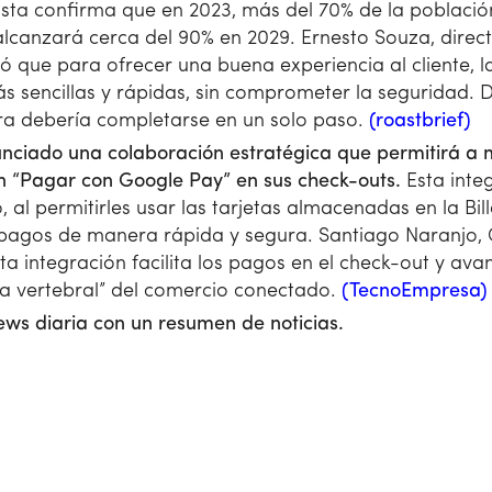
tista confirma que en 2023, más del 70% de la poblac
 alcanzará cerca del 90% en 2029. Ernesto Souza, direc
ló que para ofrecer una buena experiencia al cliente, l
s sencillas y rápidas, sin comprometer la seguridad.
a debería completarse en un solo paso.
(roastbrief)
nciado una colaboración estratégica que permitirá a 
ón “Pagar con Google Pay” en sus check-outs.
Esta inte
, al permitirles usar las tarjetas almacenadas en la Bi
pagos de manera rápida y segura. Santiago Naranjo, 
a integración facilita los pagos en el check-out y ava
a vertebral” del comercio conectado.
(TecnoEmpresa)
ews diaria con un resumen de noticias.