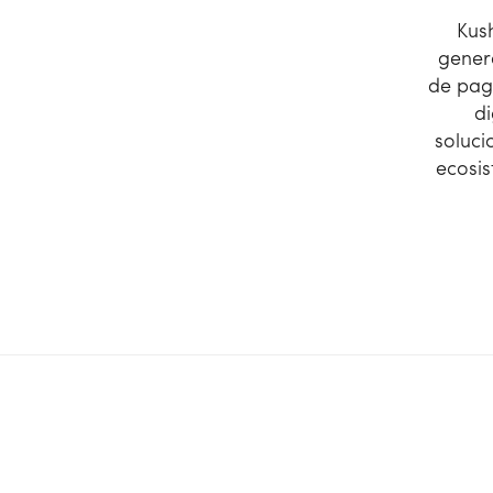
Kus
gener
de pag
d
soluci
ecosi