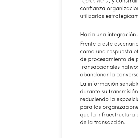
"
quick wins
", y constr
confianza organizacio
utilizarlas estratégic
Hacia una integración 
Frente a este escenari
como una respuesta efe
de procesamiento de pa
transaccionales nativ
abandonar la conversa
La información sensib
durante su transmisión
reduciendo la exposici
para las organizaciones
que la infraestructura
de la transacción.