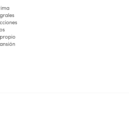
tima
grales
cciones
os
 propio
ansión