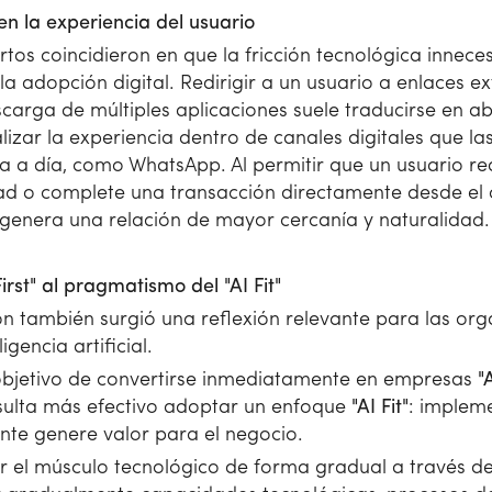
en la experiencia del usuario
rtos coincidieron en que la fricción tecnológica innece
 adopción digital. Redirigir a un usuario a enlaces e
escarga de múltiples aplicaciones suele traducirse en a
lizar la experiencia dentro de canales digitales que la
a a día, como WhatsApp. Al permitir que un usuario re
dad o complete una transacción directamente desde el c
e genera una relación de mayor cercanía y naturalidad.
irst" al pragmatismo del "AI Fit"
n también surgió una reflexión relevante para las or
gencia artificial.
objetivo de convertirse inmediatamente en empresas
"A
esulta más efectivo adoptar un enfoque
"AI Fit"
: impleme
ente genere valor para el negocio.
ar el músculo tecnológico de forma gradual a través d