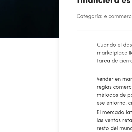
financiera es
Categoría:
e commerc
Cuando el das
marketplace ll
tarea de cier
Vender en mark
reglas comerci
métodos de pag
ese entorno, c
El mercado la
las ventas re
resto del mund