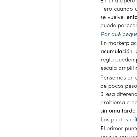
En una opera
Pero cuando u
se vuelve
lent
puede parecer 
Por qué peque
En marketplace
acumulación
.
regla pueden 
escala amplifi
Pensemos en u
de pocos peso
Si esa diferen
problema crec
síntoma tarde
Los puntos crí
El primer pun