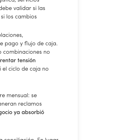
stica, servicios
ebe validar si las
si los cambios
laciones,
 pago y flujo de caja.
o combinaciones no
rentar tensión
 el ciclo de caja no
re mensual: se
 generan reclamos
egocio ya absorbió