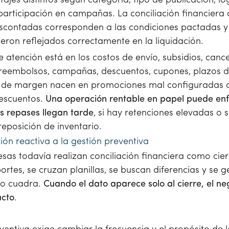
ajes distintos según categoría, tipo de publicación, logí
participación en campañas. La conciliación financiera d
scontadas corresponden a las condiciones pactadas y 
eron reflejados correctamente en la liquidación.
 atención está en los costos de envío, subsidios, cance
 reembolsos, campañas, descuentos, cupones, plazos de
 de margen nacen en promociones mal configuradas 
descuentos.
Una operación rentable en papel puede enf
los repases llegan tarde
, si hay retenciones elevadas o si
eposición de inventario.
ción reactiva a la gestión preventiva
as todavía realizan conciliación financiera como cier
rtes, se cruzan planillas, se buscan diferencias y se
no cuadra.
Cuando el dato aparece solo al cierre, el n
acto
.