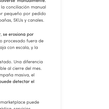
esolverse manualmente.
la conciliación manual
ror pequeño por pedido
pañas, SKUs y canales.
r,
se erosiona por
so procesado fuera de
ja con escala, y la
stado. Una diferencia
le al cierre del mes.
ampaña masiva, el
 puede detectar el
a marketplace puede