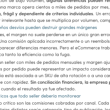
ción de bajo volumen,
algunas diferencias pueden r
na marca opera cientos o miles de pedidos por mes, 
a, frágil y dependiente de criterios individuales
. Un er
irrelevante hasta que se multiplica por volumen, cam
ños desvíos pueden destruir grandes márgenes
s, el margen no suele perderse en un único gran erro
 Una comisión aplicada incorrectamente o un reembol
parecer diferencias menores. Pero el eCommerce traba
ca tanto la eficiencia como la fuga.
n seller con miles de pedidos mensuales y margen aju
s por pedido puede representar un impacto considerab
cia está asociada a un SKU de alta rotación o a una c
e con rapidez.
Sin conciliación financiera, la empresa
, cuando el resultado ya fue afectado.
ticos que todo seller debería monitorear
to crítico son las comisiones cobradas por canal. Cad