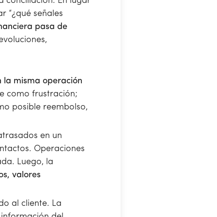
a conciliación. En lugar
ar “¿qué señales
inanciera pasa de
evoluciones,
n la misma operación
te como frustración;
omo posible reembolso,
atrasados en un
ontactos. Operaciones
ada. Luego, la
s, valores
o al cliente. La
e información del