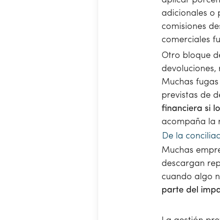
aplicar porcent
adicionales o 
comisiones de
comerciales fu
Otro bloque de
devoluciones,
Muchas fugas
previstas de 
financiera si 
acompaña la r
De la concilia
Muchas empres
descargan repo
cuando algo 
parte del imp