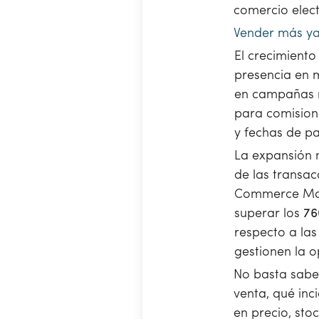
comercio elect
Vender más ya 
El crecimient
presencia en m
en campañas m
para comisione
y fechas de p
La expansión n
de las transac
Commerce Mark
superar los
76
respecto a la
gestionen la 
No basta sabe
venta, qué inc
en precio, stoc