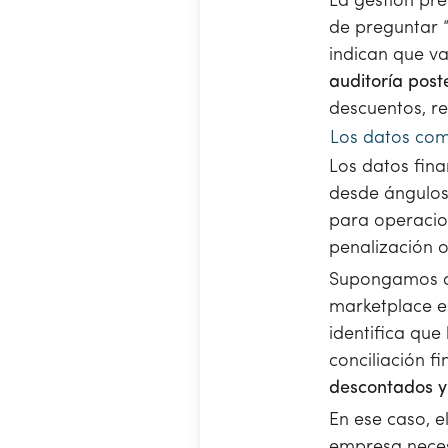
La gestión pre
de preguntar “
indican que va
auditoría post
descuentos, r
Los datos com
Los datos fina
desde ángulos 
para operacio
penalización 
Supongamos qu
marketplace es
identifica que
conciliación f
descontados y
En ese caso, e
empresa necesi