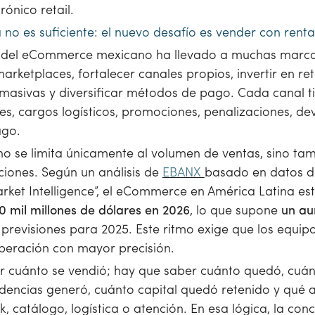
rónico retail.
no es suficiente: el nuevo desafío es vender con renta
o del eCommerce mexicano ha llevado a muchas marca
arketplaces, fortalecer canales propios, invertir en ret
asivas y diversificar métodos de pago. Cada canal tie
s, cargos logísticos, promociones, penalizaciones, de
ago.
o se limita únicamente al volumen de ventas, sino ta
ciones. Según un análisis de
EBANX
basado en datos d
et Intelligence”, el eCommerce en América Latina es
0 mil millones de dólares en 2026
, lo que supone
un au
s previsiones para 2025. Este ritmo exige que los equ
operación con mayor precisión.
r cuánto se vendió; hay que saber cuánto quedó, cuán
idencias generó, cuánto capital quedó retenido y qué 
k, catálogo, logística o atención. En esa lógica, la conc