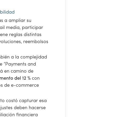
bilidad
s a ampliar su
ail media, participar
ne reglas distintas
voluciones, reembolsos
mbién a la complejidad
e “Payments and
tá en camino de
mento del 12 %
con
ipos de e-commerce
to costó capturar esa
ajustes deben hacerse
iliación financiera