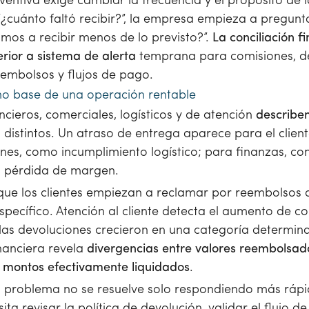
ventiva exige cambiar la frecuencia y el propósito de l
¿cuánto faltó recibir?”, la empresa empieza a pregunt
mos a recibir menos de lo previsto?”.
La conciliación f
erior a sistema de alerta
temprana para comisiones, d
eembolsos y flujos de pago.
o base de una operación rentable
ncieros, comerciales, logísticos y de atención
describe
distintos. Un atraso de entrega aparece para el clien
nes, como incumplimiento logístico; para finanzas, c
o pérdida de margen.
e los clientes empiezan a reclamar por reembolsos 
pecífico. Atención al cliente detecta el aumento de c
 las devoluciones crecieron en una categoría determin
inanciera revela
divergencias entre valores reembolsado
 montos efectivamente liquidados
.
l problema no se resuelve solo respondiendo más rápid
ta revisar la política de devolución, validar el flujo d