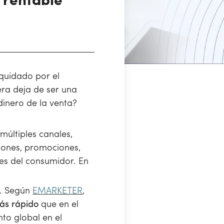
 rentable
quidado por el
era deja de ser una
inero de la venta?
múltiples canales,
ciones, promociones,
es del consumidor. En
o. Según
EMARKETER
,
más rápido
que en el
to global en el