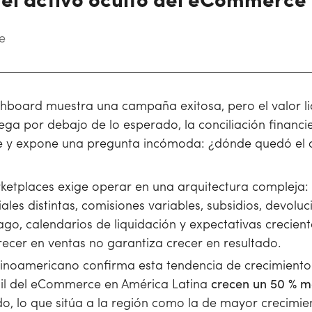
 el activo oculto del eCommerce
e
hboard muestra una campaña exitosa, pero el valor li
ega por debajo de lo esperado, la conciliación financi
re y expone una pregunta incómoda: ¿dónde quedó el d
etplaces exige operar en una arquitectura compleja: 
ales distintas, comisiones variables, subsidios, devolu
o, calendarios de liquidación y expectativas crecient
recer en ventas no garantiza crecer en resultado.
tinoamericano confirma esta tendencia de crecimient
tail del eCommerce en América Latina
crecen un 50 % 
o, lo que sitúa a la región como la de mayor crecimien