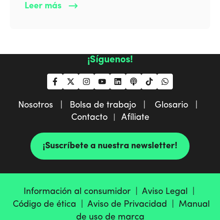
Leer más
¡Síguenos!
Nosotros |
Bolsa de trabajo |
Glosario |
Contacto
Afíliate
|
¡Suscríbete a nuestra newsletter!
Información al consumidor |
Aviso Legal |
Código de ética |
Aviso de Privacidad |
Manual
de uso de marca