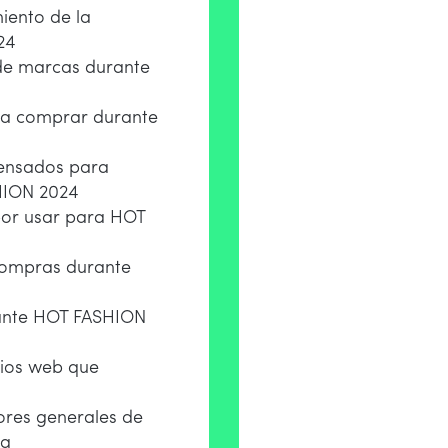
iento de la
24
de marcas durante
ra comprar durante
pensados para
HION 2024
por usar para HOT
 compras durante
ante HOT FASHION
itios web que
ores generales de
da