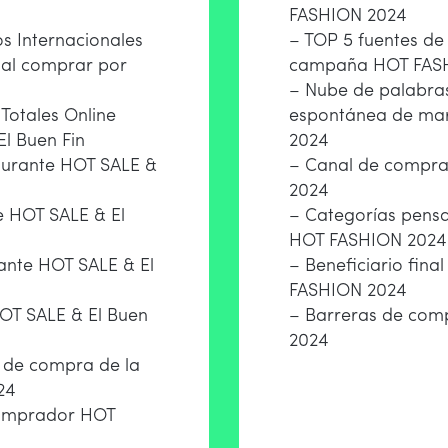
FASHION 2024
s Internacionales
– TOP 5 fuentes de
 al comprar por
campaña HOT FAS
– Nube de palabra
 Totales Online
espontánea de ma
El Buen Fin
2024
durante HOT SALE &
– Canal de compr
2024
 HOT SALE & El
– Categorías pens
HOT FASHION 2024
ante HOT SALE & El
– Beneficiario fin
FASHION 2024
HOT SALE & El Buen
– Barreras de com
2024
n de compra de la
24
comprador HOT