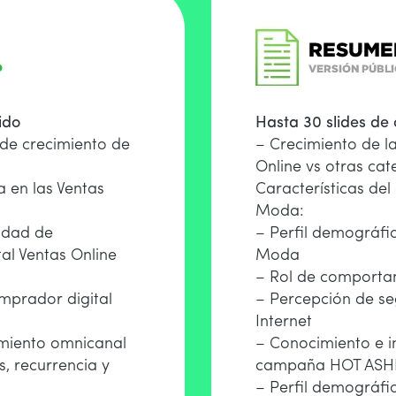
ido
Hasta 30 slides de
 de crecimiento de
– Crecimiento de la
Online vs otras cat
 en las Ventas
Características del
Moda:
idad de
– Perfil demográfi
al Ventas Online
Moda
– Rol de comporta
mprador digital
– Percepción de se
Internet
miento omnicanal
– Conocimiento e i
, recurrencia y
campaña HOT ASH
– Perfil demográf