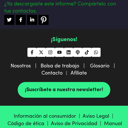
¿Ya descargaste este informe? Compártelo con
tus contactos.
¡Síguenos!
Nosotros |
Bolsa de trabajo |
Glosario |
Contacto
Afíliate
|
¡Suscríbete a nuestra newsletter!
Información al consumidor |
Aviso Legal |
Código de ética |
Aviso de Privacidad |
Manual