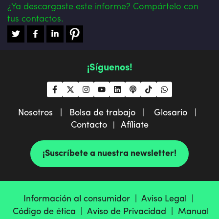
¿Ya descargaste este informe? Compártelo con
tus contactos.
¡Síguenos!
Nosotros |
Bolsa de trabajo |
Glosario |
Contacto
Afíliate
|
¡Suscríbete a nuestra newsletter!
Información al consumidor |
Aviso Legal |
Código de ética |
Aviso de Privacidad |
Manual