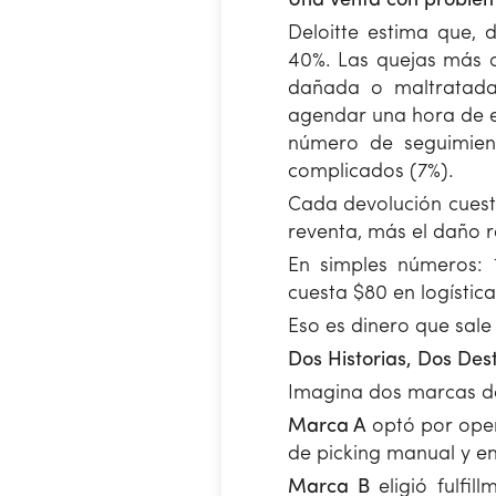
Una venta con problema
Deloitte estima que, 
40%. Las quejas más c
dañada o maltratada 
agendar una hora de en
número de seguimient
complicados (7%).
Cada devolución cuesta
reventa, más el daño r
En simples números: 
cuesta $80 en logístic
Eso es dinero que sale
Dos Historias, Dos Des
Imagina dos marcas de 
Marca A
optó por opera
de picking manual y e
Marca B
eligió fulfil