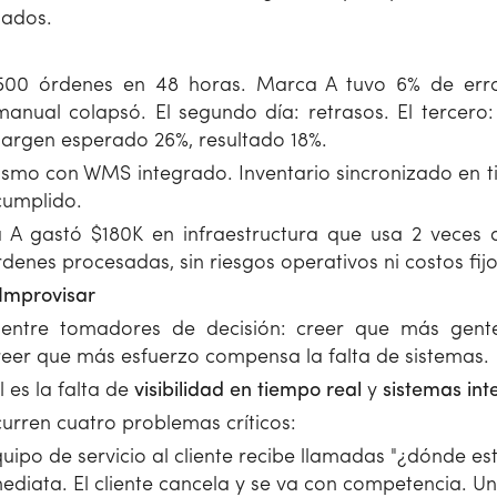
iados.
500 órdenes en 48 horas. Marca A tuvo 6% de erro
manual colapsó. El segundo día: retrasos. El tercero: 
Margen esperado 26%, resultado 18%.
smo con WMS integrado. Inventario sincronizado en ti
cumplido.
A gastó $180K en infraestructura que usa 2 veces
denes procesadas, sin riesgos operativos ni costos fijo
Improvisar
ntre tomadores de decisión: creer que más gente
eer que más esfuerzo compensa la falta de sistemas.
l es la falta de
visibilidad en tiempo real
y
sistemas in
urren cuatro problemas críticos:
uipo de servicio al cliente recibe llamadas "¿dónde e
mediata. El cliente cancela y se va con competencia. 