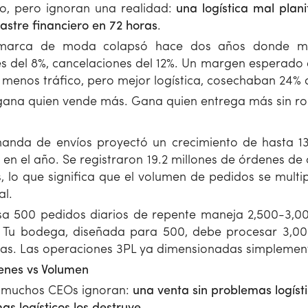
co, pero ignoran una realidad:
una logística mal plan
astre financiero en 72 horas
.
marca de moda colapsó hace dos años donde me
 del 8%, cancelaciones del 12%. Un margen esperado 
menos tráfico, pero mejor logística, cosechaban 24% 
o gana quien vende más. Gana quien entrega más sin r
anda de envíos proyectó un crecimiento de hasta 
n el año. Se registraron 19.2 millones de órdenes de 
 lo que significa que el volumen de pedidos se multip
al.
a 500 pedidos diarios de repente maneja 2,500-3,00
 Tu bodega, diseñada para 500, debe procesar 3,000
as. Las operaciones 3PL ya dimensionadas simplemente 
enes vs Volumen
e muchos CEOs ignoran:
una venta sin problemas logís