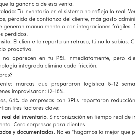
 que la ganancia de esa venta.
rolada:
Tu inventario en el sistema no refleja lo real. V
, pérdida de confianza del cliente, más gasto adminis
 generan manualmente o con integraciones frágiles. 
s perdidos.
nsito:
El cliente te reporta un retraso, tú no lo sabías.
cio proactivo.
les no aparecen en tu P&L inmediatamente, pero 
ología integrada elimina cada fricción.
ores?
tente: marcas que prepararon logística 8-12 sem
nes improvisaron: 12-18%.
tes, 64% de empresas con 3PLs reportaron reducción
ían tres factores clave:
 real del inventario.
Sincronización en tiempo real de i
enta. Cero sorpresas para clientes.
zados y documentados.
No es "hagamos lo mejor que p