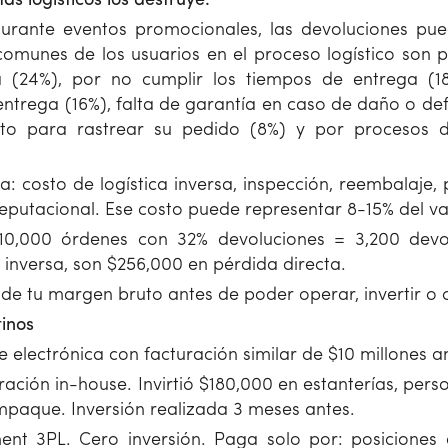
s logísticos los destruye.
durante eventos promocionales, las devoluciones pu
omunes de los usuarios en el proceso logístico son 
(24%), por no cumplir los tiempos de entrega (18%
trega (16%), falta de garantía en caso de daño o def
o para rastrear su pedido (8%) y por procesos d
: costo de logística inversa, inspección, reembalaje,
eputacional. Ese costo puede representar 8-15% del va
10,000 órdenes con 32% devoluciones = 3,200 devo
a inversa, son $256,000 en pérdida directa.
 de tu margen bruto antes de poder operar, invertir o c
tinos
electrónica con facturación similar de $10 millones a
ción in-house. Invirtió $180,000 en estanterías, pers
mpaque. Inversión realizada 3 meses antes.
lment 3PL. Cero inversión. Paga solo por: posiciones