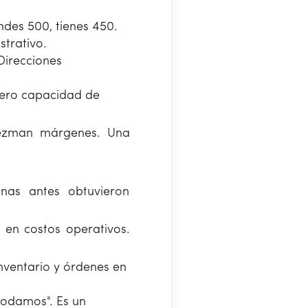
endes 500, tienes 450.
trativo.
Direcciones
 Cero capacidad de
diezman márgenes. Una
anas antes obtuvieron
 en costos operativos.
nventario y órdenes en
odamos". Es un