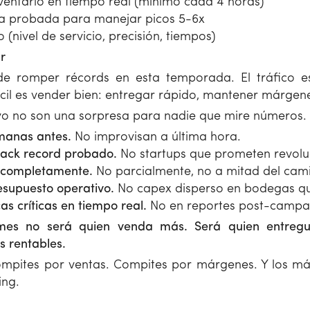
nventario en tiempo real (mínimo cada 4 horas)
a probada para manejar picos 5-6x
 (nivel de servicio, precisión, tiempos)
r
e romper récords en esta temporada. El tráfico es
ícil es vender bien: entregar rápido, mantener márgenes
o no son una sorpresa para nadie que mire números.
emanas antes.
No improvisan a última hora.
track record probado.
No startups que prometen revoluc
s completamente.
No parcialmente, no a mitad del cam
supuesto operativo.
No capex disperso en bodegas que
s críticas en tiempo real.
No en reportes post-campa
mes no será quien venda más. Será quien entregu
 rentables.
mpites por ventas. Compites por márgenes. Y los má
ing.