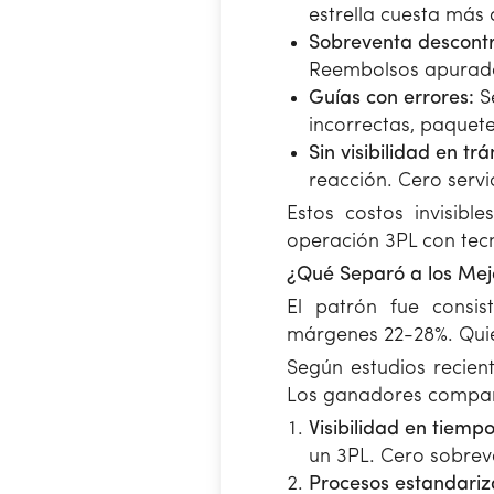
estrella cuesta más
Sobreventa descont
Reembolsos apurados
Guías con errores:
Se
incorrectas, paquete
Sin visibilidad en trá
reacción. Cero servi
Estos costos invisib
operación 3PL con tecn
¿Qué Separó a los Mej
El patrón fue consis
márgenes 22-28%. Quie
Según estudios recien
Los ganadores compart
Visibilidad en tiempo
un 3PL. Cero sobrev
Procesos estandari