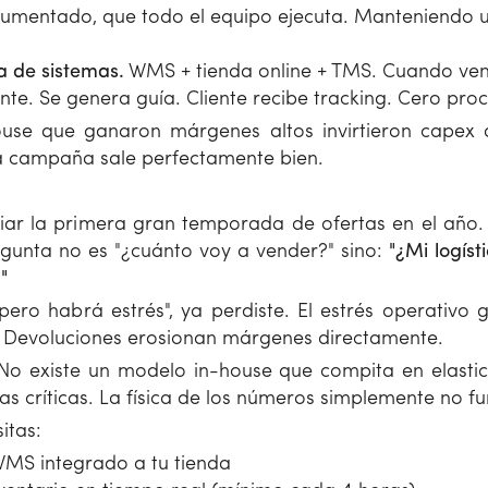
umentado, que todo el equipo ejecuta. Manteniendo u
a de sistemas.
WMS + tienda online + TMS. Cuando ven
te. Se genera guía. Cliente recibe tracking. Cero pro
use que ganaron márgenes altos invirtieron capex a
la campaña sale perfectamente bien.
ciar la primera gran temporada de ofertas en el año. 
egunta no es "¿cuánto voy a vender?" sino:
"¿Mi logís
"
, pero habrá estrés", ya perdiste. El estrés operativo 
 Devoluciones erosionan márgenes directamente.
o existe un modelo in-house que compita en elastici
 críticas. La física de los números simplemente no fu
itas:
 WMS integrado a tu tienda