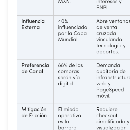
MXN.
intereses y
BNPL.
Influencia
40%
Abre ventana
Externa
influenciado
de venta
por la Copa
cruzada
Mundial.
vinculando
tecnología y
deportes.
Preferencia
88% de las
Demanda
de Canal
compras
auditoría de
serán vía
infraestructur
digital.
web y
PageSpeed
móvil.
Mitigación
El miedo
Requiere
de Fricción
operativo
checkout
es la
simplificado y
barrera
visualización