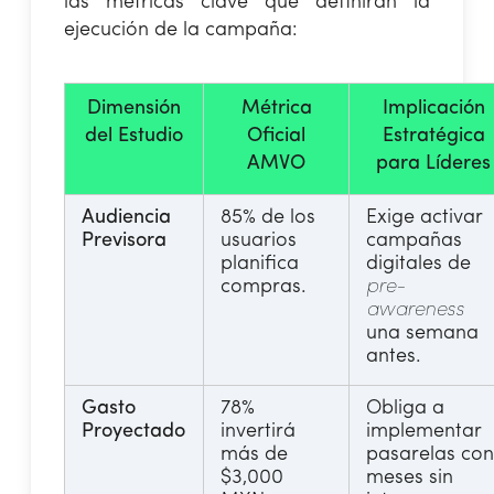
las métricas clave que definirán la
ejecución de la campaña:
Dimensión
Métrica
Implicación
del Estudio
Oficial
Estratégica
AMVO
para Líderes
Audiencia
85% de los
Exige activar
Previsora
usuarios
campañas
planifica
digitales de
compras.
pre-
awareness
una semana
antes.
Gasto
78%
Obliga a
Proyectado
invertirá
implementar
más de
pasarelas co
$3,000
meses sin