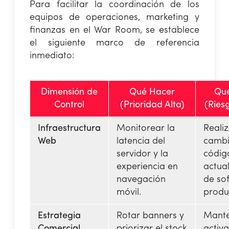
Para facilitar la coordinación de los
equipos de operaciones, marketing y
finanzas en el War Room, se establece
el siguiente marco de referencia
inmediato:
Dimensión de
Qué Hacer
Qué
Control
(Prioridad Alta)
(Riesg
Infraestructura
Monitorear la
Reali
Web
latencia del
cambi
servidor y la
códig
experiencia en
actua
navegación
de so
móvil.
produ
Estrategia
Rotar banners y
Mant
Comercial
priorizar el stock
activ