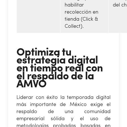
habilitar
del c
recolección en
tienda (Click &
Collect).
Optimiza tu
estrategia digital
en tiempo real con
el respaldo de la
AMVO
Liderar con éxito la temporada digital
más importante de México exige el
respaldo de una comunidad
empresarial sólida y el uso de
metodologías probadas basadas en