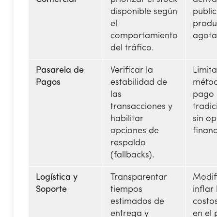
disponible según
public
el
produ
comportamiento
agota
del tráfico.
Pasarela de
Verificar la
Limita
Pagos
estabilidad de
métod
las
pago 
transacciones y
tradic
habilitar
sin o
opciones de
finan
respaldo
(fallbacks).
Logística y
Transparentar
Modif
Soporte
tiempos
inflar 
estimados de
costo
entrega y
en el 