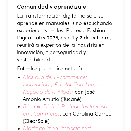
Comunidad y aprendizaje
La transformación digital no solo se
aprende en manuales, sino escuchando
experiencias reales. Por eso,
Fashion
Digital Talks 2025
, este
1 y 2 de octubre
,
reunirá a expertos de la industria en
innovación, ciberseguridad y
sostenibilidad.
Entre las ponencias estarán:
Más allá del E-commerce:
Innovación y Escalabilidad en el
Negocio de la Moda
, con José
Antonio Amutio (Tucanê).
Blindaje Digital: Protege tus Ingresos
en eCommerce
, con Carolina Correa
(ClearSale).
Moda en línea, impacto real: