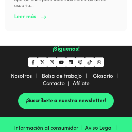
operaciones para todas las compras de un
usuario...
Leer más
¡Síguenos!
Nosotros |
Bolsa de trabajo |
Glosario |
Contacto
Afíliate
|
¡Suscríbete a nuestra newsletter!
Información al consumidor |
Aviso Legal |