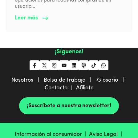
operaciones para todas las compras de un
usuario...
Leer más
¡Síguenos!
Nosotros |
Bolsa de trabajo |
Glosario |
Contacto
Afíliate
|
¡Suscríbete a nuestra newsletter!
Información al consumidor |
Aviso Legal |