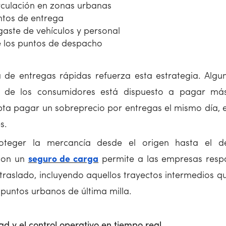
culación en zonas urbanas
ntos de entrega
gaste de vehículos y personal
 los puntos de despacho
de entregas rápidas refuerza esta estrategia. Algun
 de los consumidores está dispuesto a pagar más
epta pagar un sobreprecio por entregas el mismo día, 
s.
oteger la mercancía desde el origen hasta el de
con un
seguro de carga
permite a las empresas respa
raslado, incluyendo aquellos trayectos intermedios q
 puntos urbanos de última milla.
dad y el control operativo en tiempo real