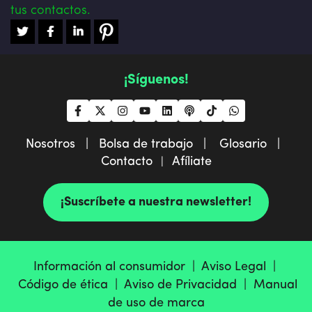
tus contactos.
¡Síguenos!
Nosotros |
Bolsa de trabajo |
Glosario |
Contacto
Afíliate
|
¡Suscríbete a nuestra newsletter!
Información al consumidor |
Aviso Legal |
Código de ética |
Aviso de Privacidad |
Manual
de uso de marca