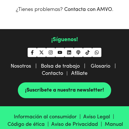
¿Tienes problemas?
Contacta con AMVO
.
¡Síguenos!
Nosotros |
Bolsa de trabajo |
Glosario |
Contacto
Afíliate
|
¡Suscríbete a nuestra newsletter!
Información al consumidor |
Aviso Legal |
Código de ética |
Aviso de Privacidad |
Manual